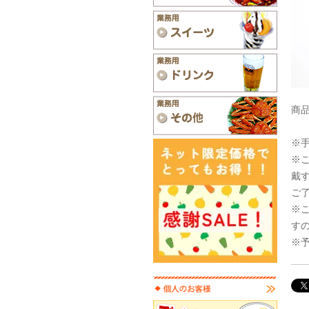
商品
※
※
戴
ご
※
す
※