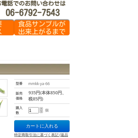
型番
mmkk-ya-66
935円(本体850円、
販売
価格
税85円)
購入
個
数
特定商取引法に基づく表記 (返品