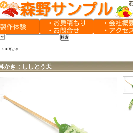
>
■ 耳かき
耳かき：ししとう天