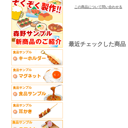
この商品について問い合わせる
最近チェックした商品