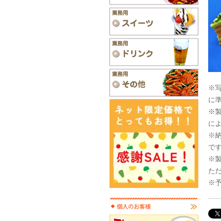
※
に
※
に
※
で
※
た
※