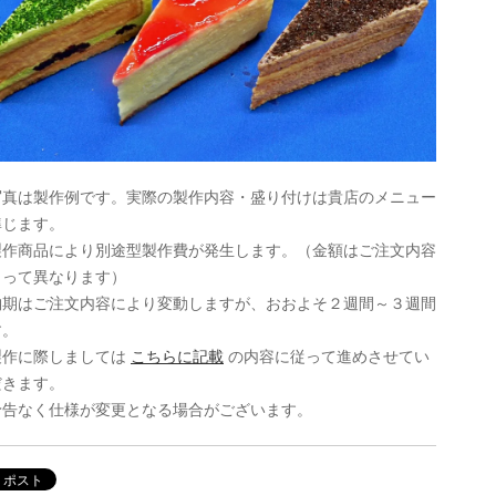
写真は製作例です。実際の製作内容・盛り付けは貴店のメニュー
準じます。
製作商品により別途型製作費が発生します。（金額はご注文内容
よって異なります）
納期はご注文内容により変動しますが、おおよそ２週間～３週間
す。
製作に際しましては
こちらに記載
の内容に従って進めさせてい
だきます。
予告なく仕様が変更となる場合がございます。