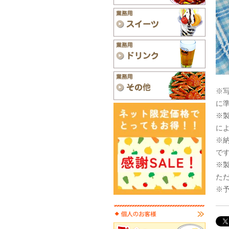
※
に
※
に
※
で
※
た
※