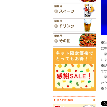
※
に
※
に
※
で
※
た
※