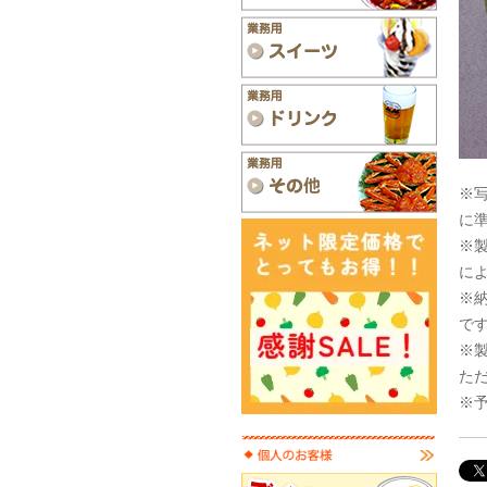
※
に
※
に
※
で
※
た
※