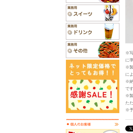
※
に
※
に
※
で
※
た
※