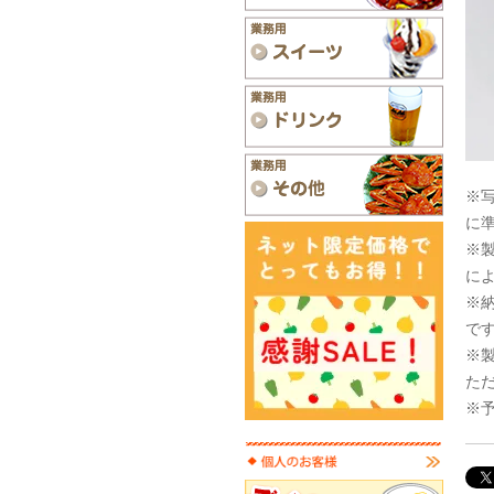
※
に
※
に
※
で
※
た
※