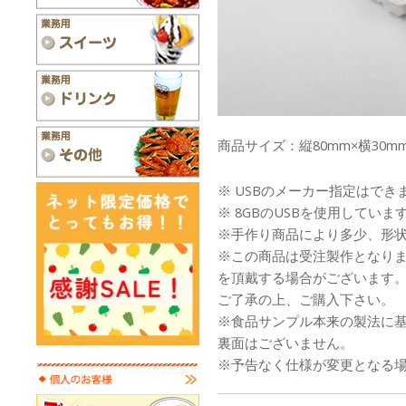
商品サイズ：縦80mm×横30mm
※ USBのメーカー指定はでき
※ 8GBのUSBを使用していま
※手作り商品により多少、形
※この商品は受注製作となり
を頂戴する場合がございます
ご了承の上、ご購入下さい。
※食品サンプル本来の製法に
裏面はございません。
※予告なく仕様が変更となる