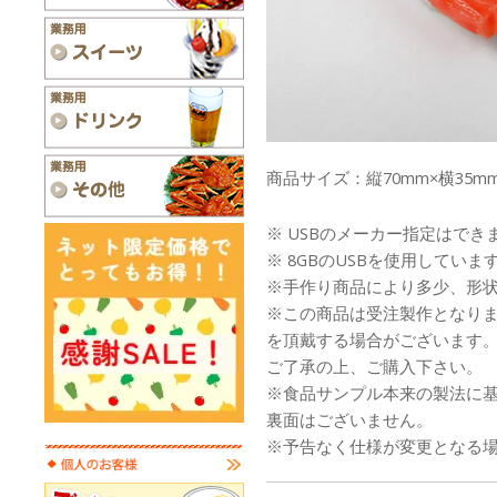
商品サイズ：縦70mm×横35mm
※ USBのメーカー指定はでき
※ 8GBのUSBを使用していま
※手作り商品により多少、形
※この商品は受注製作となり
を頂戴する場合がございます
ご了承の上、ご購入下さい。
※食品サンプル本来の製法に
裏面はございません。
※予告なく仕様が変更となる