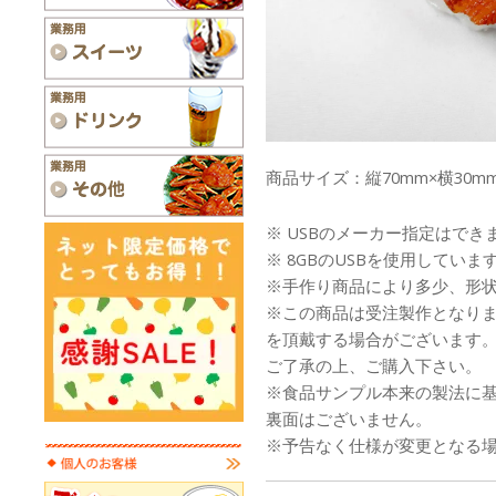
商品サイズ：縦70mm×横30mm
※ USBのメーカー指定はでき
※ 8GBのUSBを使用していま
※手作り商品により多少、形
※この商品は受注製作となり
を頂戴する場合がございます
ご了承の上、ご購入下さい。
※食品サンプル本来の製法に
裏面はございません。
※予告なく仕様が変更となる