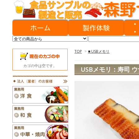
TOP
>
■ USBメモリ
カゴの中は空です。
USBメモリ：寿司 