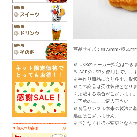
商品サイズ：縦73mm×横50mm
※ USBのメーカー指定はでき
※ 8GBのUSBを使用していま
※手作り商品により多少、形
※この商品は受注製作となり
を頂戴する場合がございます
ご了承の上、ご購入下さい。
※食品サンプル本来の製法に
裏面はございません。
※予告なく仕様が変更となる