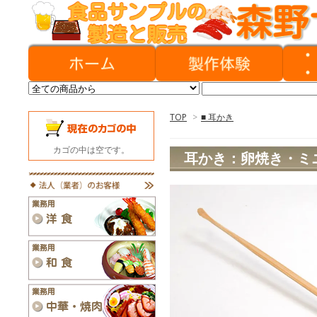
TOP
>
■ 耳かき
カゴの中は空です。
耳かき：卵焼き・ミ