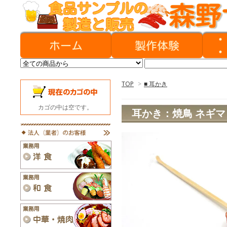
TOP
>
■ 耳かき
カゴの中は空です。
耳かき：焼鳥 ネギマ