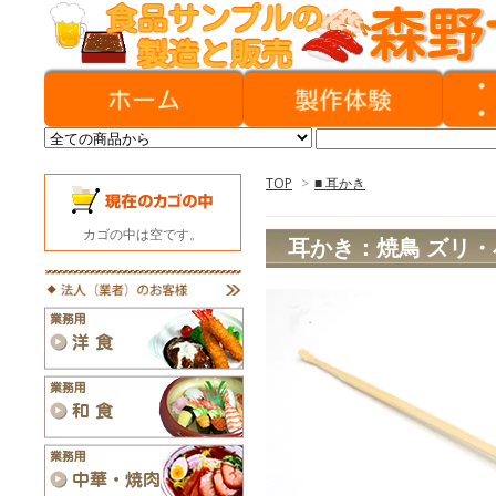
TOP
>
■ 耳かき
カゴの中は空です。
耳かき：焼鳥 ズリ・