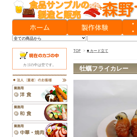
TOP
>
■ カード立て
カゴの中は空です。
牡蠣フライカレー