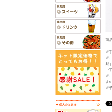
商品
※
※
戴
ご
※
す
※