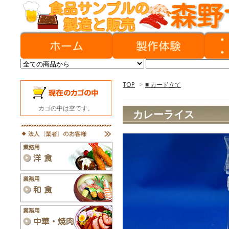
TOP
>
■ カード立て
カゴの中は空です。
カレーライス