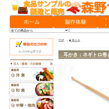
TOP
>
■ 耳かき
カゴの中は空です。
耳かき：ネギトロ巻