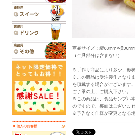
商品サイズ：縦60mm×横30mm
（金具部分は含まない）
※手作り商品により多少、形
※この商品は受注製作となり
を頂戴する場合がございます
ご了承の上、ご購入下さい。
※この商品は、食品サンプル
のですので、裏面はございま
※予告なく仕様が変更となる