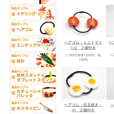
ヘアゴム：ミニトマト
ヘ
1/2 ２個付き
1
1,760円(本体1,600円、税
160円)
ヘアゴム：目玉焼き・
小 ２個付き