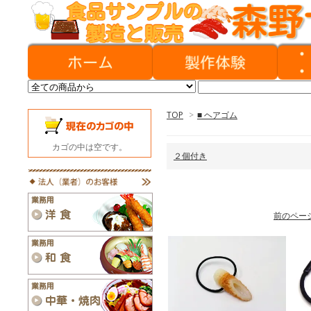
TOP
>
■ ヘアゴム
カゴの中は空です。
２個付き
前のペー