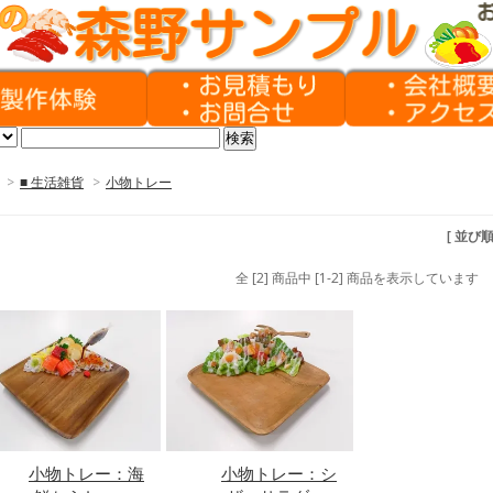
>
■ 生活雑貨
>
小物トレー
[ 並び
全 [2] 商品中 [1-2] 商品を表示しています
小物トレー：海
小物トレー：シ