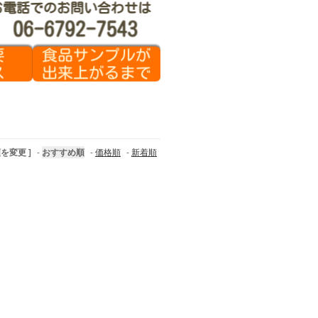
順を変更 ]
-
おすすめ順
-
価格順
-
新着順