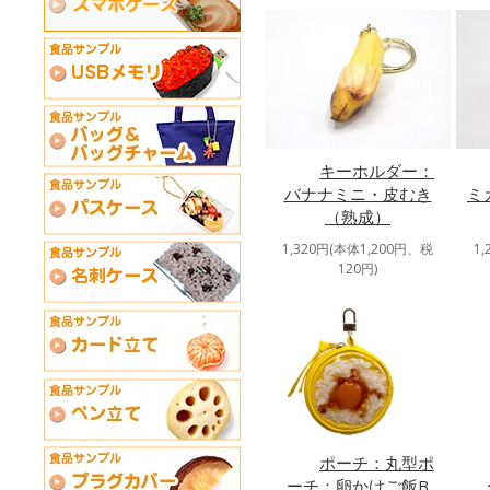
キーホルダー：
バナナミニ・皮むき
ミ
（熟成）
1,320円(本体1,200円、税
1
120円)
ポーチ：丸型ポ
ーチ：卵かけご飯B