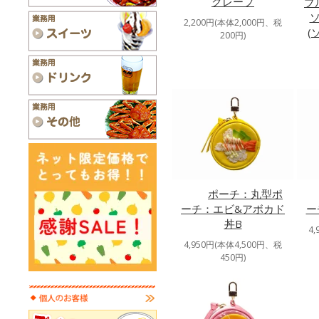
クレープ
プ
2,200円(本体2,000円、税
(
200円)
ポーチ：丸型ポ
ーチ：エビ&アボカド
ー
丼B
4
4,950円(本体4,500円、税
450円)