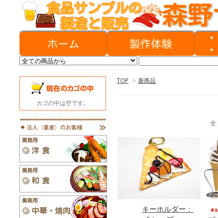
TOP
>
新商品
カゴの中は空です。
全
キーホルダー：