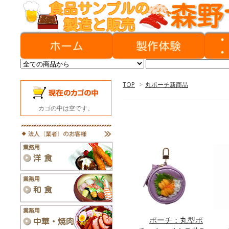
TOP
>
丸ポーチ新商品
カゴの中は空です。
ポーチ：丸型ポ