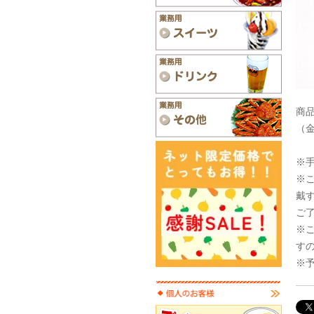
商品
（
※
※
戴
ご
※
す
※