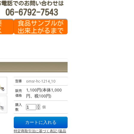
型番
omsr-hc-1214_10
1,100円(本体1,000
販売
価格
円、税100円)
購入
個
数
特定商取引法に基づく表記 (返品