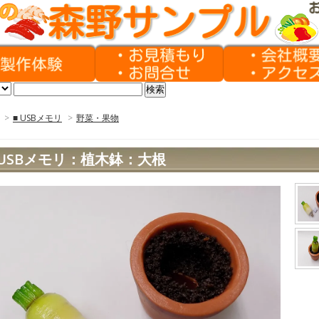
>
■ USBメモリ
>
野菜・果物
USBメモリ：植木鉢：大根