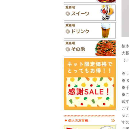
植木
大根
（U
※ 
※ 
※
※
戴
ご
※
す
※