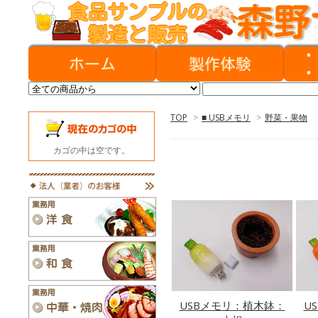
TOP
>
■ USBメモリ
>
野菜・果物
カゴの中は空です。
USBメモリ：植木鉢：
U