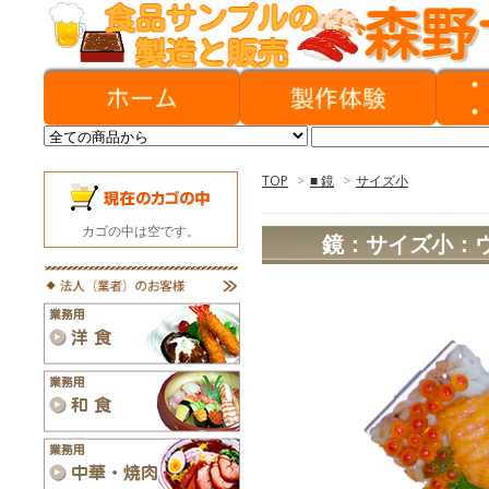
TOP
>
■ 鏡
>
サイズ小
カゴの中は空です。
鏡：サイズ小：