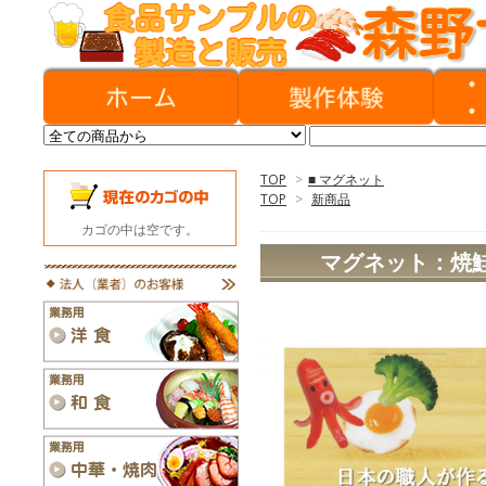
TOP
>
■ マグネット
TOP
>
新商品
カゴの中は空です。
マグネット：焼