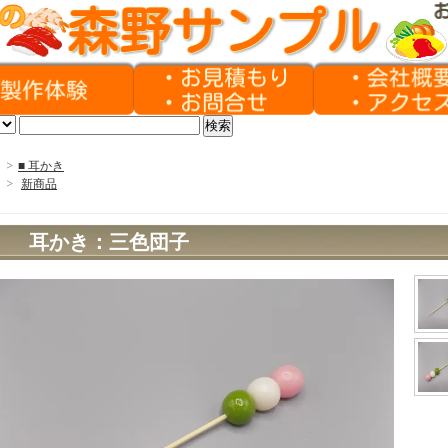
>
■ 耳かき
>
新商品
耳かき：三色団子