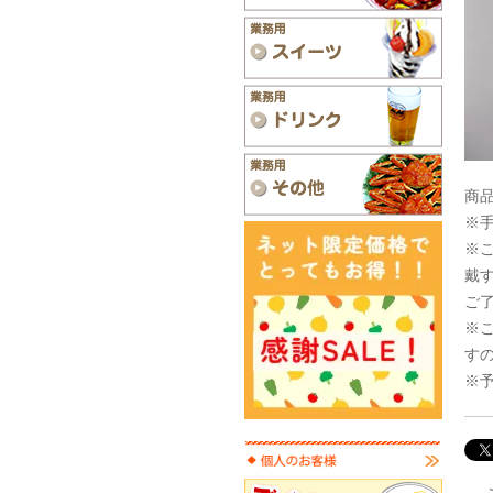
商品
※
※
戴
ご
※
す
※