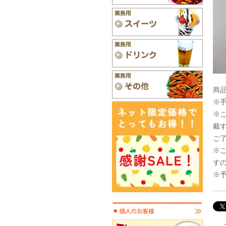
商品
※
※
戴
ご
※
す
※