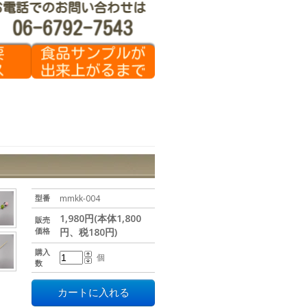
型番
mmkk-004
1,980円(本体1,800
販売
価格
円、税180円)
購入
個
数