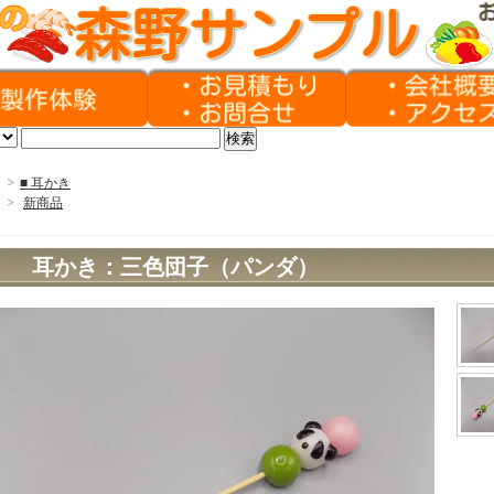
>
■ 耳かき
>
新商品
耳かき：三色団子（パンダ）