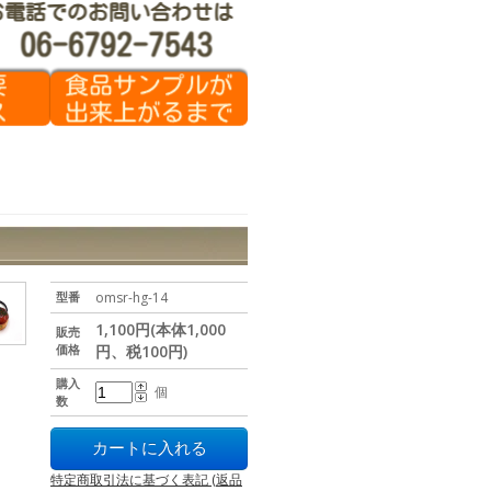
型番
omsr-hg-14
1,100円(本体1,000
販売
価格
円、税100円)
購入
個
数
特定商取引法に基づく表記 (返品