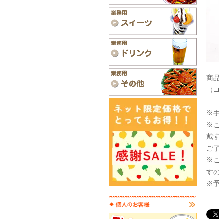
商品
（
※
※
戴
ご
※
す
※