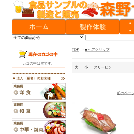
TOP
>
■ ヘアクリップ
カゴの中は空です。
大
小
スリーピン
前のペー