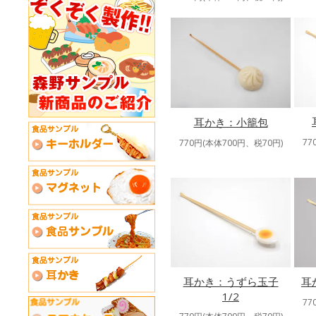
耳かき：小籠包
77
770円(本体700円、税70円)
耳かき：うずら玉子
耳
1/2
77