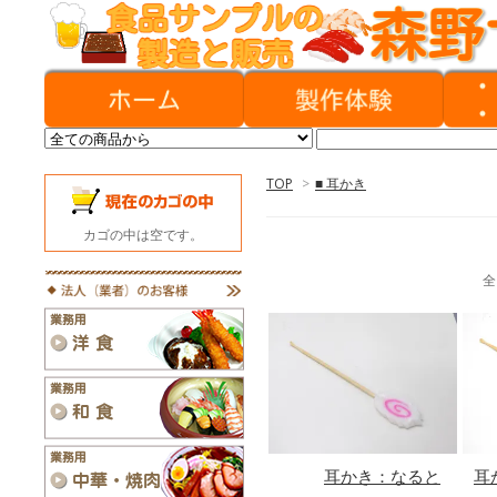
TOP
>
■ 耳かき
カゴの中は空です。
全
耳かき：なると
耳