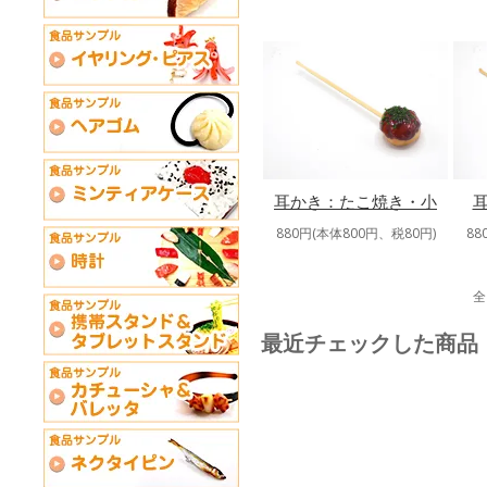
耳かき：たこ焼き・小
880円(本体800円、税80円)
88
全
最近チェックした商品