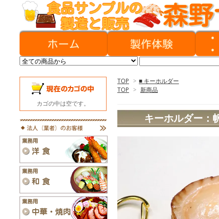
TOP
>
■ キーホルダー
TOP
>
新商品
カゴの中は空です。
キーホルダー：