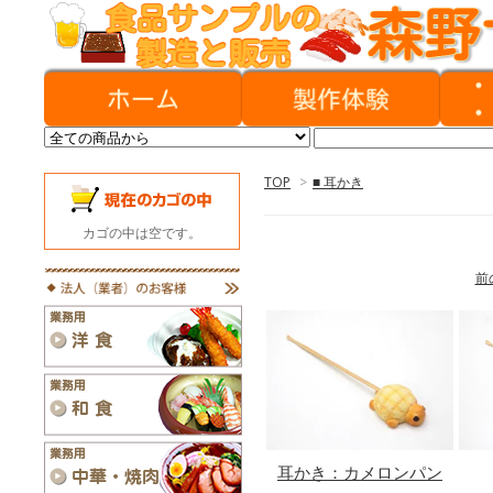
TOP
>
■ 耳かき
カゴの中は空です。
前
耳かき：カメロンパン