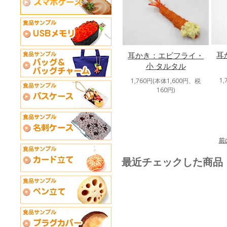
耳
耳かき：エビフライ・
小 タルタル
1
1,760円(本体1,600円、税
160円)
前
最近チェックした商品