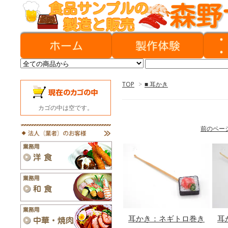
TOP
>
■ 耳かき
カゴの中は空です。
前のペー
耳かき：ネギトロ巻き
耳