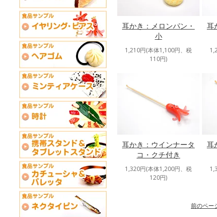
耳かき：メロンパン・
耳
小
1,210円(本体1,100円、税
1
110円)
耳かき：ウインナータ
耳
コ・クチ付き
1,320円(本体1,200円、税
1
120円)
前のペー