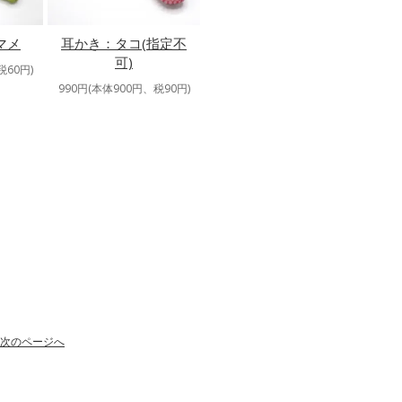
マメ
耳かき：タコ(指定不
可)
税60円)
990円(本体900円、税90円)
次のページへ