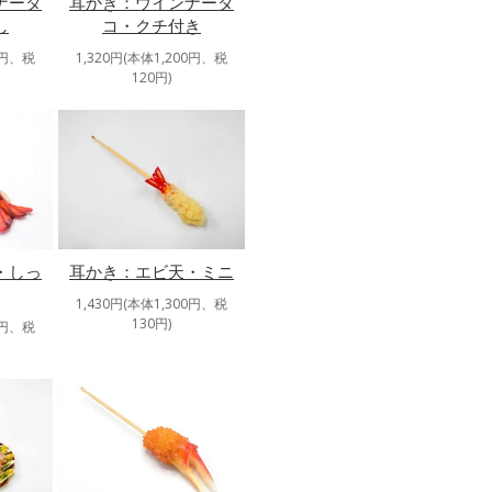
ナータ
耳かき：ウインナータ
し
コ・クチ付き
0円、税
1,320円(本体1,200円、税
120円)
・しっ
耳かき：エビ天・ミニ
1,430円(本体1,300円、税
130円)
0円、税