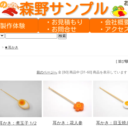
>
■ 耳かき
[ 並び
前のページへ
全 [80] 商品中 [31-60] 商品を表示しています
耳かき：花人参
耳かき：目玉焼
耳かき：煮玉子 1/2