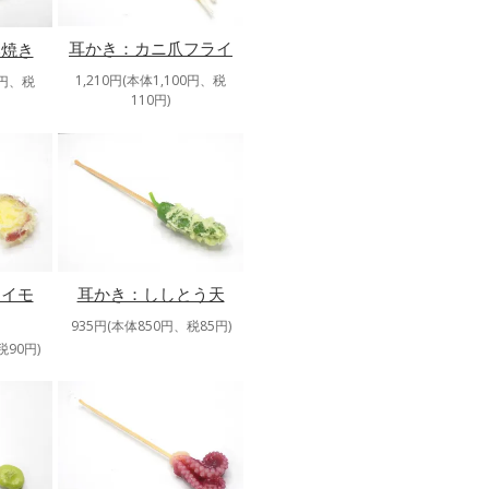
耳かき：カニ爪フライ
み焼き
1,210円(本体1,100円、税
0円、税
110円)
マイモ
耳かき：ししとう天
935円(本体850円、税85円)
税90円)