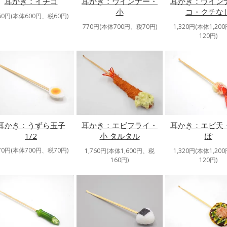
耳かき：ウインナー・
耳かき：ウイン
耳かき：イチゴ
小
コ・クチな
60円(本体600円、税60円)
770円(本体700円、税70円)
1,320円(本体1,20
120円)
耳かき：うずら玉子
耳かき：エビ天
耳かき：エビフライ・
1/2
ぽ
小 タルタル
70円(本体700円、税70円)
1,320円(本体1,20
1,760円(本体1,600円、税
120円)
160円)