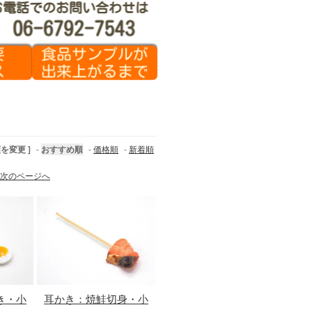
順を変更 ]
-
おすすめ順
-
価格順
-
新着順
次のページへ
き・小
耳かき：焼鮭切身・小