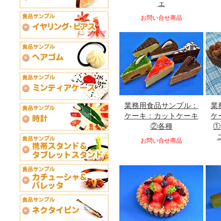
ェ
お問い合せ商品
業務用食品サンプル：
業
ケーキ：カットケーキ
ケ
②各種
①
お問い合せ商品