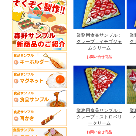
業務用食品サンプル：
業
クレープ：イチゴジャ
ク
ムクリーム
お問い合せ商品
業務用食品サンプル：
業
クレープ：ストロベリ
ークリーム
お問い合せ商品