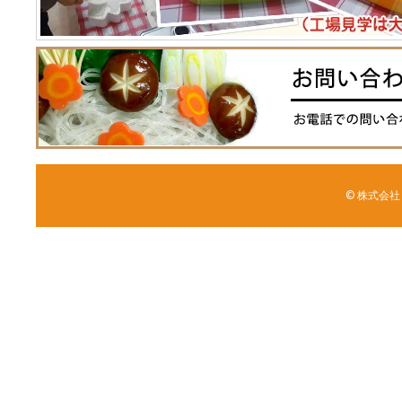
© 株式会社 森野