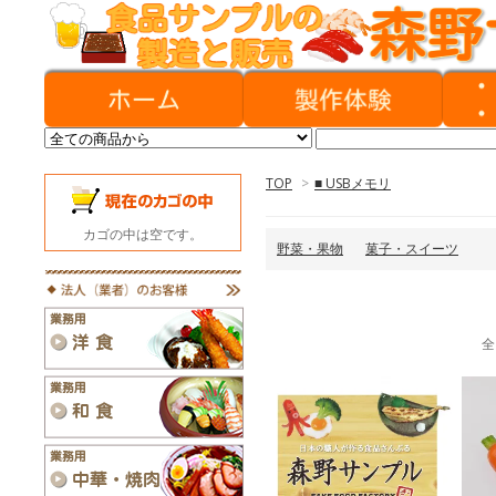
TOP
>
■ USBメモリ
カゴの中は空です。
野菜・果物
菓子・スイーツ
全