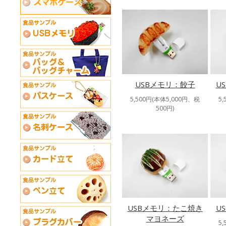
USBメモリ：餃子
U
5,500円(本体5,000円、税
5
500円)
USBメモリ：たこ焼き
U
マヨネーズ
5